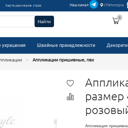
икации текстиль
Наш канал
г.Пятигорск
Карта размеров страз
и пришивные с микробисером
0
 стразами, застежка "булавка"
Найти
е украшения
Швейные принадлежности
Декорати
ппликации
Аппликации пришивные, пвх
Апплик
размер 
розовы
Аппликация пришивная