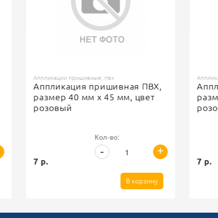
Аппликации пришивные, пвх
Аппликации п
Аппликация пришивная ПВХ,
Апплика
размер 40 мм х 45 мм, цвет
размер 4
розовый
розовый
Кол-во:
+
-
7 р.
7 р.
В корзину