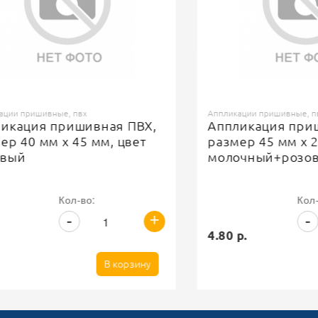
ришивные, пвх
Аппликации пришивные, пвх
ция пришивная ПВХ,
Аппликация пришивн
0 мм х 45 мм, цвет
размер 45 мм х 24 мм
молочный+розовый
Кол-во:
Кол-во:
+
-
-
4.80 р.
В корзину