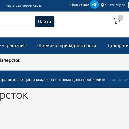
икации текстиль
Наш канал
г.Пятигорск
Карта размеров страз
и пришивные с микробисером
0
 стразами, застежка "булавка"
Найти
е украшения
Швейные принадлежности
Декорати
Наперсток
тра оптовых цен и скидок на оптовые цены необходимо
зарегистри
рсток