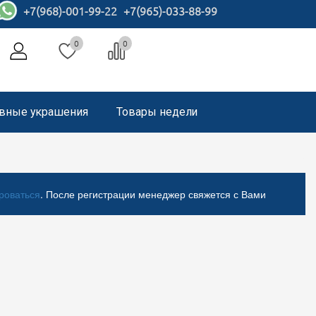
+7(968)-001-99-22
+7(965)-033-88-99
0
0
вные украшения
Товары недели
роваться
. После регистрации менеджер свяжется с Вами