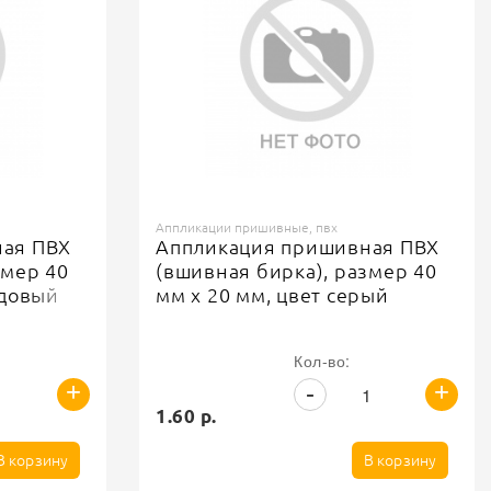
Аппликации пришивные, пвх
ная ПВХ
Аппликация пришивная ПВХ
змер 40
(вшивная бирка), размер 40
рдовый
мм х 20 мм, цвет серый
Кол-во:
+
+
-
1.60 р.
В корзину
В корзину