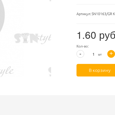
Артикул:
SN10163/GR К
1.60
руб
Кол-во:
+
-
шт
В корзину