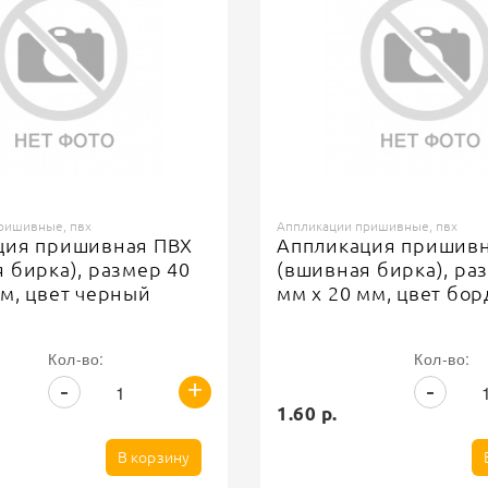
ришивные, пвх
Аппликации пришивные, пвх
ция пришивная ПВХ
Аппликация пришив
 бирка), размер 40
(вшивная бирка), ра
м, цвет черный
мм х 20 мм, цвет бо
Кол-во:
Кол-во:
+
-
-
1.60 р.
В корзину