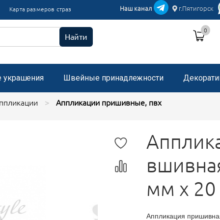
икации текстиль
Наш канал
г.Пятигорск
Карта размеров страз
и пришивные с микробисером
0
 стразами, застежка "булавка"
Найти
е украшения
Швейные принадлежности
Декорати
ппликации
Аппликации пришивные, пвх
Апплика
вшивная
мм х 20
Аппликация пришивная