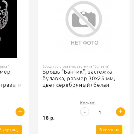
авка"
Броши со стразами, застежка "булавка"
змер
Брошь "Бантик", застежка
булавка, размер 30х25 мм,
тразы и
цвет серебряный+белая
лавка
эмаль+белые стразы
Кол-во:
+
+
-
18 р.
В корзину
В корзину