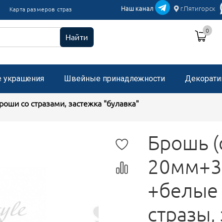
икации текстиль
Наш канал
г.Пятигорск
Карта размеров страз
и пришивные с микробисером
0
 стразами, застежка "булавка"
Найти
е украшения
Швейные принадлежности
Декорати
роши со стразами, застежка "булавка"
Брошь (
20мм+30
+белые
стразы,