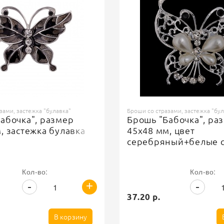
зами, застежка "булавка"
Броши со стразами, застежка "бул
абочка", размер
Брошь "Бабочка", ра
, застежка булавка
45х48 мм, цвет
серебряный+белые с
бусины, застежка бу
Кол-во:
Кол-во:
+
-
-
37.20 р.
В корзину