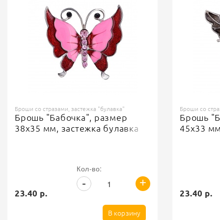
Броши со стразами, застежка "булавка"
Броши со стра
Брошь "Бабочка", размер
Брошь "Б
38х35 мм, застежка булавка
45х33 мм
Кол-во:
+
-
23.40 р.
23.40 р.
В корзину