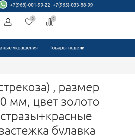
+7(968)-001-99-22
+7(965)-033-88-99
0
0
вные украшения
Товары недели
стрекоза) , размер
 мм, цвет золото
 стразы+красные
 застежка булавка