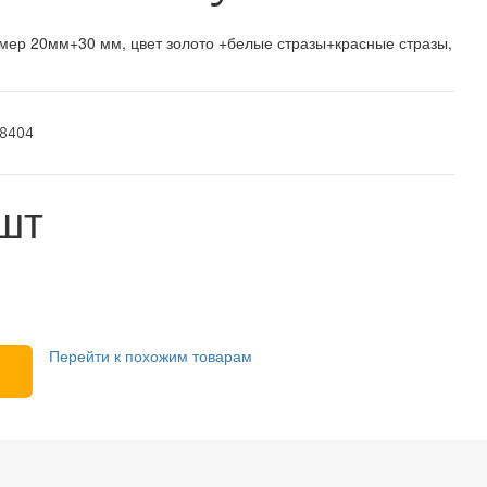
азмер 20мм+30 мм, цвет золото +белые стразы+красные стразы,
18404
/шт
Перейти к похожим товарам