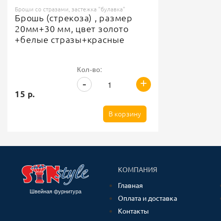
Броши со стразами, застежка "булавка"
Брошь (стрекоза) , размер
20мм+30 мм, цвет золото
+белые стразы+красные
стразы, застежка булавка
Кол-во:
+
-
15 р.
В корзину
КОМПАНИЯ
Главная
Швейная фурнитура
Оплата и доставка
Контакты