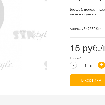
Брошь (стрекоза) , р
застежка булавка
Артикул:
SN9277 Код: 
15
руб.
Кол-во:
+
-
шт
В корзину