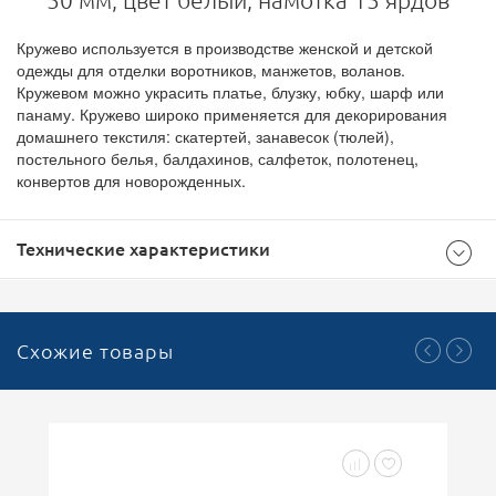
50 мм, цвет белый, намотка 15 ярдов
Кружево используется в производстве женской и детской
одежды для отделки воротников, манжетов, воланов.
Кружевом можно украсить платье, блузку, юбку, шарф или
панаму. Кружево широко применяется для декорирования
домашнего текстиля: скатертей, занавесок (тюлей),
постельного белья, балдахинов, салфеток, полотенец,
конвертов для новорожденных.
Технические характеристики
Общие
Схожие товары
Белый
Цвет
50
Ширина (мм)
1
Кратность