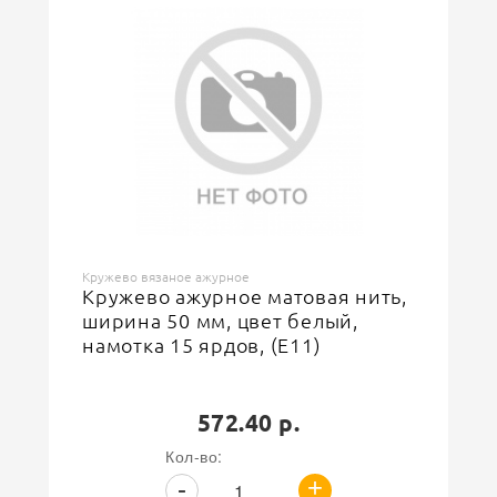
Кружево вязаное ажурное
Тип
Назначение
Для женских и детских блузок, платьев, юбок, сарафанов,
фартуков, платков, домашнего текстиля
500
Доступноcть
Кружева
Кружево вязаное ажурное
Кружево ажурное матовая нить,
ширина 50 мм, цвет белый,
намотка 15 ярдов, (E11)
572.40 р.
Кол-во:
+
-