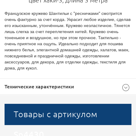
цвет хаки-3, длина 3 метра
Французское кружево Шантильи с "ресничками" смотрится
очень фактурно за счет корда. Украсит любое изделие, сделав
его изысканным, утончённым. Кружево неэластичное. Тянется
лишь слегка за счет переплетения нитей. Кружево очень
тоненькое и воздушное, но при этом прочное. Тактильно -
очень приятное на ощупь. Идеально подходит для пошива
нижнего белья, элегантной домашней одежды, халатов, маек,
повседневной и праздничной одежды, изготовлении
аксессуаров, для декора, для отделки одежды, текстиля для
дома, для кукол.
Технические характеристики
Общие
Товары с артикулом
500
Доступноcть
Sn4430