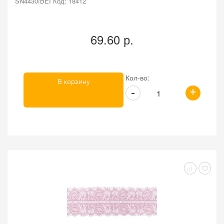
SN4430/BEI Код: 18412
69.60 р.
Кол-во:
В корзину
+
-