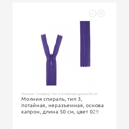
Молнии-застежки
Молнии "спираль" тип 3 потайные длина 50 см
Молния спираль, тип 3,
потайная, неразъемная, основа
капрон, длина 50 см, цвет 029
(фиолетовый), бегунок цвета
основы