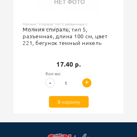
Молнии "спираль" тип 5 разъемные с
никелированным бегунком
Молния спираль, тип 5,
разъемная, длина 100 см, цвет
221, бегунок темный никель
17.40 р.
Кол-во:
+
-
В корзину