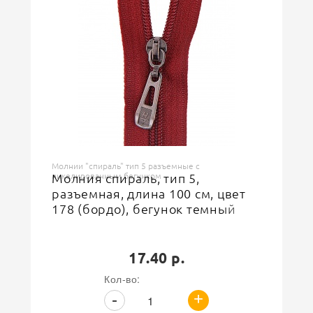
Молнии "спираль" тип 5 разъемные с
никелированным бегунком
Молния спираль, тип 5,
разъемная, длина 100 см, цвет
178 (бордо), бегунок темный
никель
17.40 р.
Кол-во:
+
-