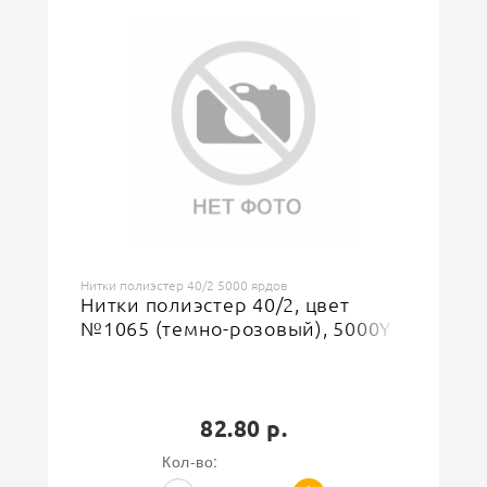
Нитки промышленные
Тип
Назначение
Для ручного шитья, швейной машины, универсальные
300
Доступноcть
5000
Намотка (ярд)
4570
Намотка (м)
Нитки полиэстер 40/2 5000 ярдов
100% полиэстер
Состав
Нитки полиэстер 40/2, цвет
№1065 (темно-розовый), 5000Y
40/2
Толщина
Нитки
82.80 р.
Кол-во: