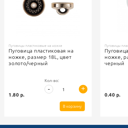
Пуговицы пластиковые на ножке
Пуговицы пла
Пуговица пластиковая на
Пуговица
ножке, размер 18L, цвет
ножке, р
золото/черный
черный
Кол-во:
+
-
1.80 р.
0.40 р.
В корзину