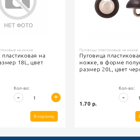
стиковые на ножке
Пуговицы пластиковые на ножке
 пластиковая на
Пуговица пластикова
азмер 18L, цвет
ножке, в форме полу
размер 20L, цвет чер
золотой серединкой
Кол-во:
Кол-во:
+
-
-
1.70 р.
В корзину