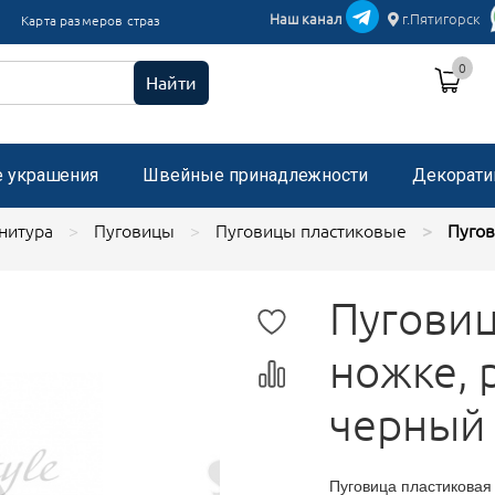
икации текстиль
Наш канал
г.Пятигорск
Карта размеров страз
и пришивные с микробисером
0
 стразами, застежка "булавка"
Найти
е украшения
Швейные принадлежности
Декорати
нитура
Пуговицы
Пуговицы пластиковые
Пугов
Пуговиц
ножке, 
черный
Пуговица пластиковая 