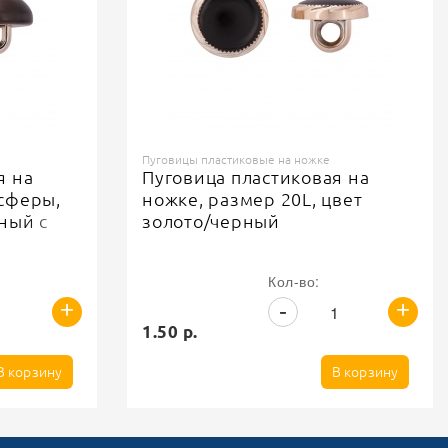
Пуговицы пластиковые на ножке
я на
Пуговица пластиковая на
сферы,
ножке, размер 20L, цвет
ный с
золото/черный
Кол-во:
+
+
-
1.50 р.
В корзину
В корзину