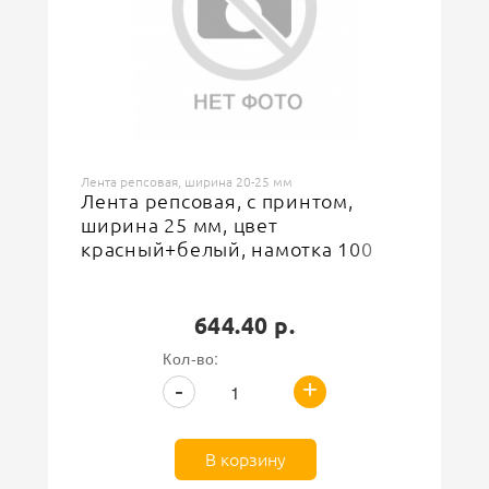
Назначение
500
Доступноcть
20
Намотка (ярд)
Тесьма
Лента репсовая, ширина 20-25 мм
Лента репсовая, с принтом,
ширина 25 мм, цвет
красный+белый, намотка 100
ярдов
644.40 р.
Кол-во:
+
-
В корзину