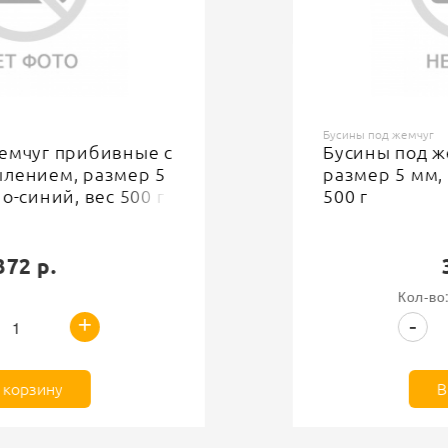
Бусины под жемчуг
Тип
12381
Группа
Для декорирования одежды и аксессуаров
Назначение
Бусины под жемчуг
Бусины под жемчуг прибивные,
500
Доступноcть
размер 5 мм, цвет синий, вес
500 г
Пластик
Состав
354 р.
Кол-во:
+
-
В корзину