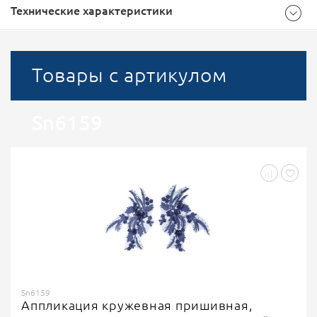
Технические характеристики
Общие
Товары с артикулом
Синий
Цвет
Sn6159
210х300
Размер (мм)
5
Кратность
Аппликации пришивные
Тип
500
Доступноcть
Sn6159
Аппликация кружевная пришивная,