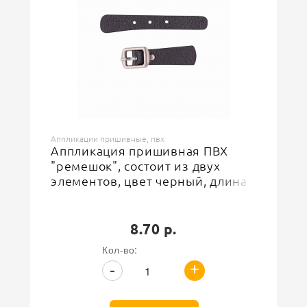
Назначение
Для одежды, обуви, головных уборов и аксессуаров
500
Доступноcть
Аппликации пришивные, пвх
Аппликация пришивная ПВХ
"ремешок", состоит из двух
элементов, цвет черный, длина
55-85 мм/ширина 15 мм
8.70 р.
Кол-во:
+
-