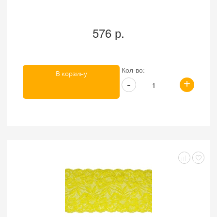
576 р.
Кол-во:
В корзину
+
-