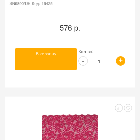
SN9890/DB Код: 16425
576 р.
Кол-во:
В корзину
+
-