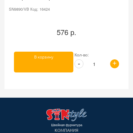
SN9890/VB Код: 16424
576 р.
Кол-во:
В корзину
+
-
Швейная фурнитура
КОМПАНИЯ