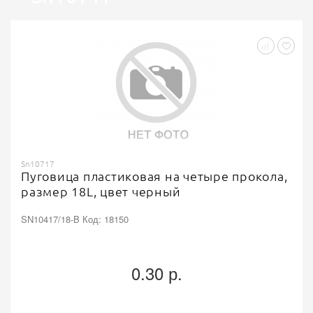
Размер в линиях
1000
Кратность
Пуговицы пластиковые
Тип
Сорочечные
Назначение
4 прокола
Тип крепления
500
Sn10717
Доступноcть
Пуговица пластиковая на четыре прокола,
размер 18L, цвет черный
Пуговицы
SN10417/18-B Код: 18150
0.30 р.