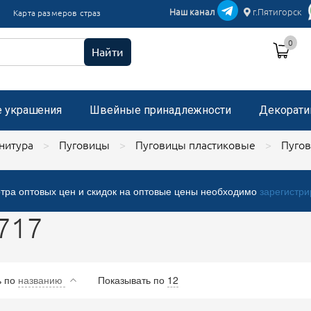
икации текстиль
Наш канал
г.Пятигорск
Карта размеров страз
и пришивные с микробисером
0
 стразами, застежка "булавка"
Найти
е украшения
Швейные принадлежности
Декорати
нитура
Пуговицы
Пуговицы пластиковые
Пугов
тра оптовых цен и скидок на оптовые цены необходимо
зарегистри
717
ь
по
названию
Показывать по
12