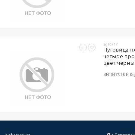
Sn10717
Пуговица п
четыре про
цвет черны
SN10417/18-B Ко
г.Пятигорск