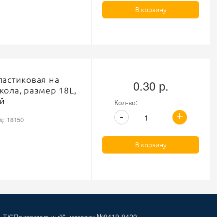
В корзину
ластиковая на
0.30 р.
кола, размер 18L,
й
Кол-во:
+
-
д: 18150
В корзину
, ТК"Привокзальный", магазин №9419-9420