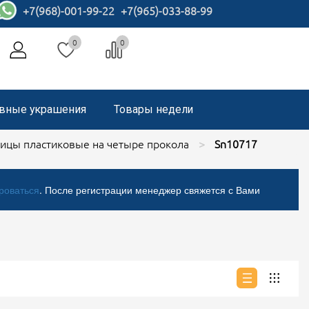
+7(968)-001-99-22
+7(965)-033-88-99
0
0
вные украшения
Товары недели
ицы пластиковые на четыре прокола
Sn10717
роваться
. После регистрации менеджер свяжется с Вами