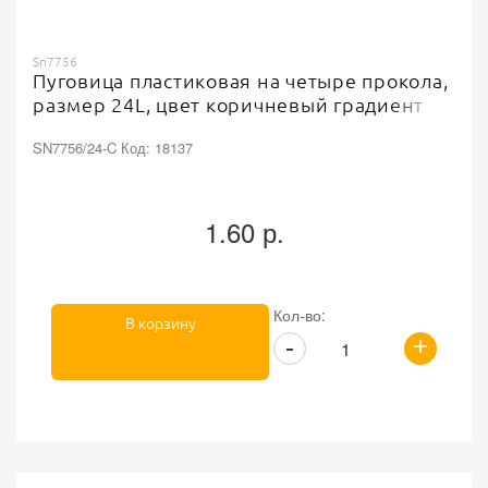
4 прокола
Тип крепления
500
Sn7756
Доступноcть
Пуговица пластиковая на четыре прокола,
размер 24L, цвет коричневый градиент
Пуговицы
SN7756/24-C Код: 18137
1.60 р.
Кол-во:
В корзину
+
-