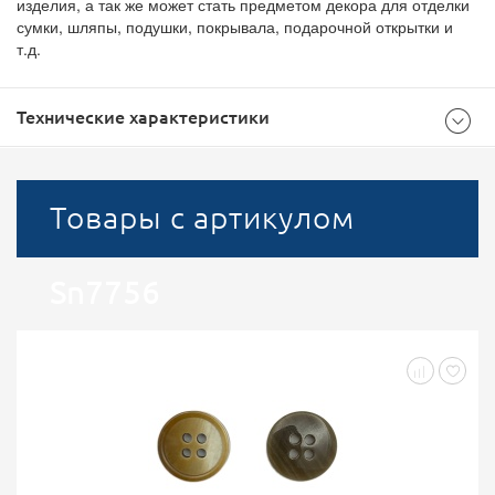
изделия, а так же может стать предметом декора для отделки
сумки, шляпы, подушки, покрывала, подарочной открытки и
т.д.
Технические характеристики
Общие
Товары с артикулом
Коричневый
Цвет
Sn7756
24
Размер в линиях
Пуговицы пластиковые
Тип
16737
Группа
Брючные
Назначение