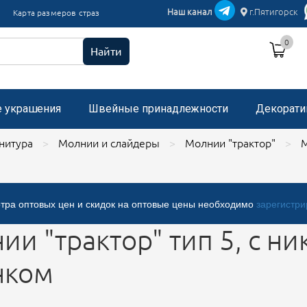
икации текстиль
Наш канал
г.Пятигорск
Карта размеров страз
и пришивные с микробисером
0
 стразами, застежка "булавка"
Найти
е украшения
Швейные принадлежности
Декорати
нитура
Молнии и слайдеры
Молнии "трактор"
М
тра оптовых цен и скидок на оптовые цены необходимо
зарегистри
ии "трактор" тип 5, с 
нком