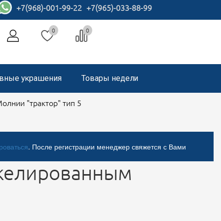
+7(968)-001-99-22
+7(965)-033-88-99
0
0
вные украшения
Товары недели
олнии "трактор" тип 5
роваться
. После регистрации менеджер свяжется с Вами
никелированным