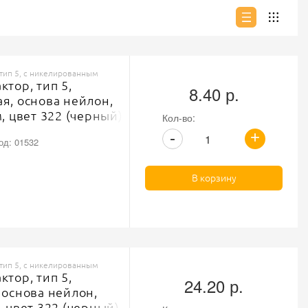
 тип 5, с никелированным
тор, тип 5,
8.40 р.
я, основа нейлон,
, цвет 322 (черный),
Кол-во:
мный никель
+
-
од: 01532
В корзину
 тип 5, с никелированным
тор, тип 5,
24.20 р.
 основа нейлон,
 цвет 322 (черный),