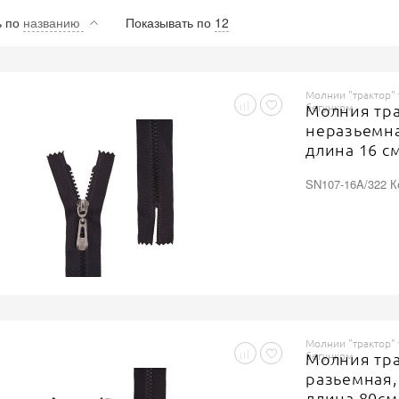
ь
по
названию
Показывать по
12
Молнии "трактор"
бегунком
Молния трак
неразьемна
длина 16 см
бегунок те
SN107-16A/322 К
Молнии "трактор"
бегунком
Молния трак
разьемная,
длина 80см,