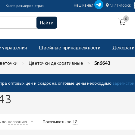
икации текстиль
Наш канал
г.Пятигорск
Карта размеров страз
и пришивные с микробисером
0
 стразами, застежка "булавка"
Найти
е украшения
Швейные принадлежности
Декорати
веточки
Цветочки декоративные
Sn6643
тра оптовых цен и скидок на оптовые цены необходимо
зарегистри
43
ь
по
названию
Показывать по
12