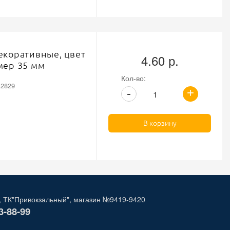
екоративные, цвет
4.60 р.
мер 35 мм
Кол-во:
12829
+
-
В корзину
, ТК"Привокзальный", магазин №9419-9420
3-88-99