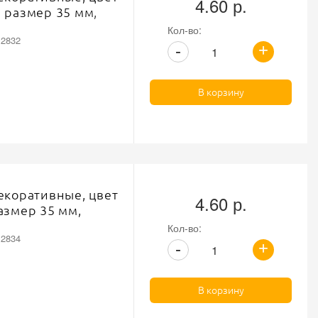
4.60 р.
 размер 35 мм,
Кол-во:
12832
+
-
В корзину
екоративные, цвет
4.60 р.
азмер 35 мм,
Кол-во:
12834
+
-
В корзину