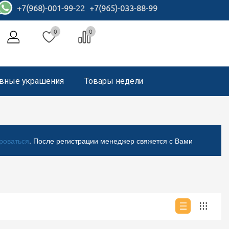
+7(968)-001-99-22
+7(965)-033-88-99
0
0
вные украшения
Товары недели
роваться
. После регистрации менеджер свяжется с Вами