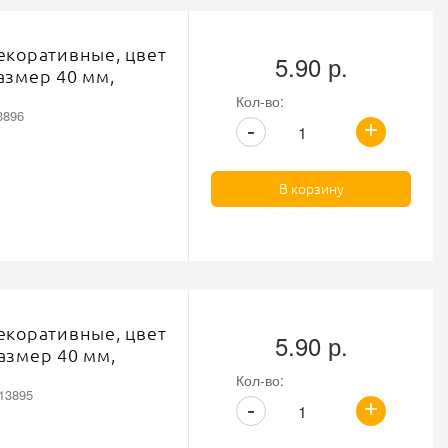
екоративные, цвет
5.90 р.
азмер 40 мм,
Кол-во:
3896
+
-
В корзину
екоративные, цвет
5.90 р.
азмер 40 мм,
Кол-во:
13895
+
-