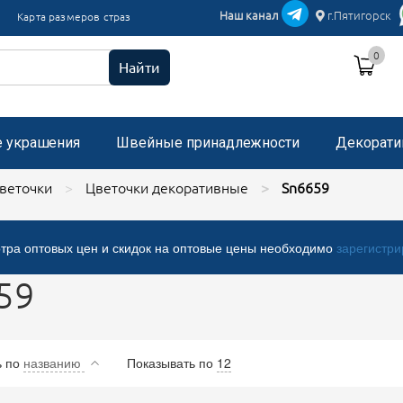
икации текстиль
Наш канал
г.Пятигорск
Карта размеров страз
и пришивные с микробисером
0
 стразами, застежка "булавка"
Найти
е украшения
Швейные принадлежности
Декорати
веточки
Цветочки декоративные
Sn6659
тра оптовых цен и скидок на оптовые цены необходимо
зарегистри
59
ь
по
названию
Показывать по
12