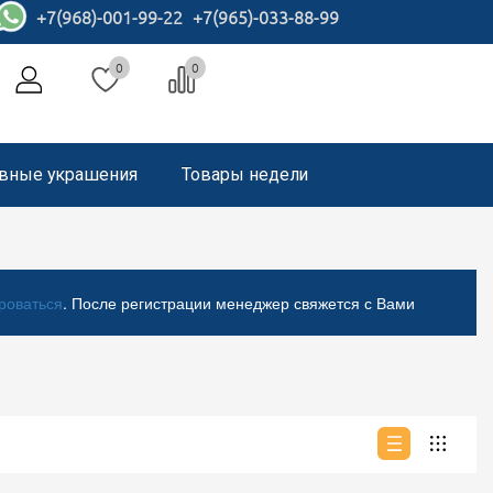
+7(968)-001-99-22
+7(965)-033-88-99
0
0
вные украшения
Товары недели
роваться
. После регистрации менеджер свяжется с Вами