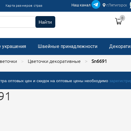
икации текстиль
Наш канал
г.Пятигорск
Карта размеров страз
и пришивные с микробисером
0
 стразами, застежка "булавка"
Найти
е украшения
Швейные принадлежности
Декорати
веточки
Цветочки декоративные
Sn6691
тра оптовых цен и скидок на оптовые цены необходимо
зарегистри
91