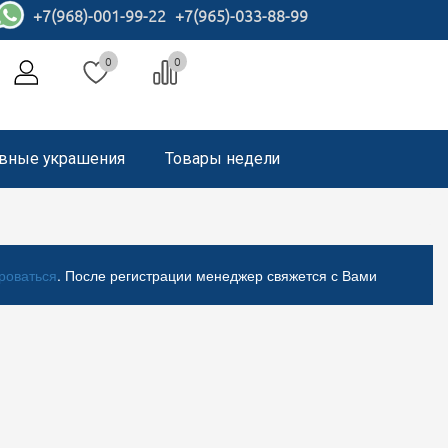
+7(968)-001-99-22
+7(965)-033-88-99
0
0
вные украшения
Товары недели
роваться
. После регистрации менеджер свяжется с Вами