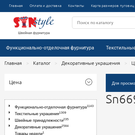
Булавки
Термоаппл
Главная
Оплата и доставка
Контакты
Карта размеров пуговиц
Пряжки
Цветочки пластиковые
Тесьма отделочная вязаная
Аппликаци
Цветочки из капроновой ленты
Лента репсовая
Пистолеты и держатели для этикеток
Пряжки металлические
Цветочки декоративные
Броши со
Пряжки пластиковые
Воротники
Кружево цветочное
Размерники
Пряжки металлические со стразами
Швейная фурнитура
Функционально-отделочная фурнитура
Текстильны
Главная
Каталог
Декоративные украшения
Ц
Цена
Для просмо
Sn66
1143
Функционально-отделочная фурнитура
1309
Текстильные украшения
235
Швейные принадлежности
2584
Декоративные украшения
1
Товары недели