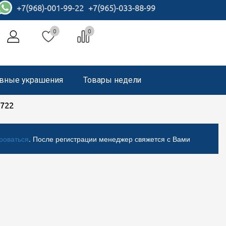
+7(968)-001-99-22
+7(965)-033-88-99
0
0
вные украшения
Товары недели
7722
роваться
. После регистрации менеджер свяжется с Вами