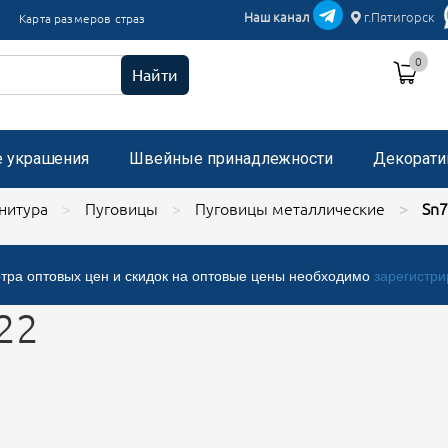
икации текстиль
Наш канал
г.Пятигорск
Карта размеров страз
и пришивные с микробисером
0
 стразами, застежка "булавка"
Найти
е украшения
Швейные принадлежности
Декорати
нитура
Пуговицы
Пуговицы металлические
Sn
тра оптовых цен и скидок на оптовые цены необходимо
зарегистри
22