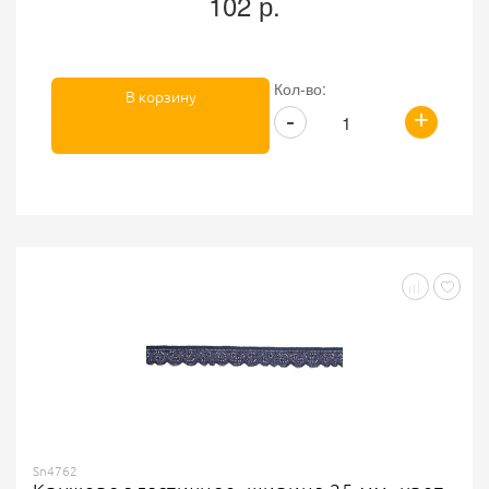
102 р.
Кол-во:
В корзину
+
-
Sn4762