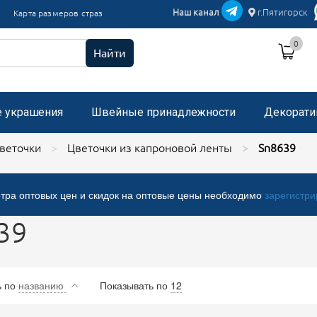
икации текстиль
Наш канал
г.Пятигорск
Карта размеров страз
и пришивные с микробисером
0
 стразами, застежка "булавка"
Найти
е украшения
Швейные принадлежности
Декорати
веточки
Цветочки из капроновой ленты
Sn8639
тра оптовых цен и скидок на оптовые цены необходимо
зарегистри
39
ь
по
названию
Показывать по
12