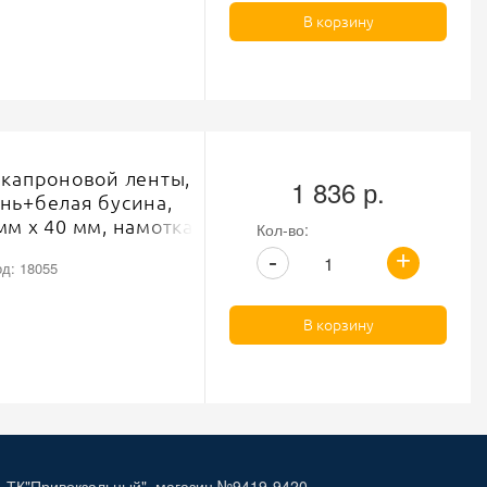
В корзину
 капроновой ленты,
1 836 р.
нь+белая бусина,
мм х 40 мм, намотка
Кол-во:
2 шт/ярд
+
-
д: 18055
В корзину
, ТК"Привокзальный", магазин №9419-9420