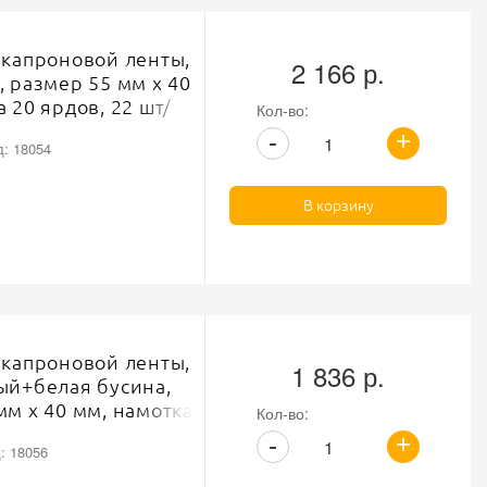
 капроновой ленты,
2 166 р.
, размер 55 мм х 40
 20 ярдов, 22 шт/
Кол-во:
+
-
: 18054
В корзину
 капроновой ленты,
1 836 р.
ый+белая бусина,
мм х 40 мм, намотка
Кол-во:
2 шт/ярд
+
-
: 18056