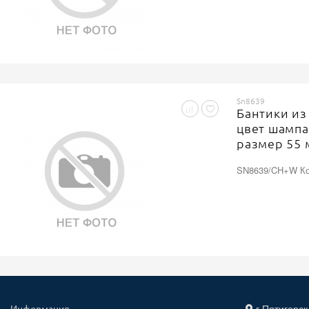
Sn8639
Бантики из
цвет шампа
размер 55 
20 ярдов, 2
SN8639/CH+W Ко
г.Пятигорск