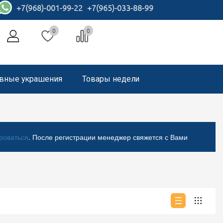
+7(968)-001-99-22
+7(965)-033-88-99
0
0
вные украшения
Товары недели
роваться
. После регистрации менеджер свяжется с Вами