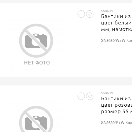
Sn8639
Бантики из
цвет белый
мм, намотка
ярд
SN8639/W+W Код
Sn8639
Бантики из
цвет розов
размер 55 
20 ярдов, 2
SN8639/P+W Код