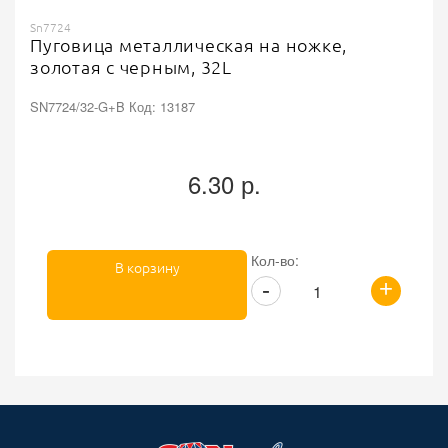
Sn7724
Пуговица металлическая на ножке,
золотая с черным, 32L
SN7724/32-G+B Код: 13187
6.30 р.
Кол-во:
В корзину
+
-