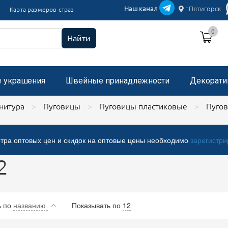
икации текстиль
Наш канал
г.Пятигорск
Карта размеров страз
и пришивные с микробисером
0
 стразами, застежка "булавка"
Найти
е украшения
Швейные принадлежности
Декорати
нитура
Пуговицы
Пуговицы пластиковые
Пугов
тра оптовых цен и скидок на оптовые цены необходимо
зарегистри
2
ь
по
названию
Показывать по
12