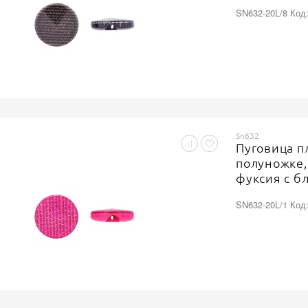
SN632-20L/8 Код
Sn632
Пуговица п
полуножке,
фуксия с б
SN632-20L/1 Код