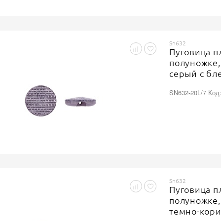
Sn632
Пуговица п
полуножке,
серый с бл
SN632-20L/7 Код
Sn632
Пуговица п
полуножке,
темно-кори