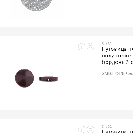
Sn632
Пуговица п
полуножке,
бордовый с
SN632-20L/5 Код
Sn632
Пуговица п