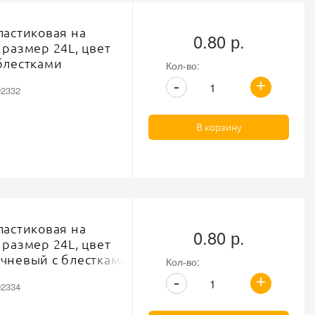
ластиковая на
0.80 р.
 размер 24L, цвет
блестками
Кол-во:
+
-
02332
В корзину
ластиковая на
0.80 р.
 размер 24L, цвет
чневый с блестками
Кол-во:
+
-
02334