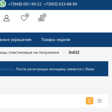
+7(968)-001-99-22
+7(965)-033-88-99
0
0
вные украшения
Товары недели
ицы пластиковые на полуножке
Sn632
роваться
. После регистрации менеджер свяжется с Вами