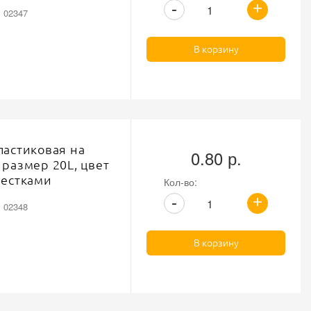
+
-
: 02347
В корзину
ластиковая на
0.80 р.
 размер 20L, цвет
лестками
Кол-во:
+
-
: 02348
В корзину