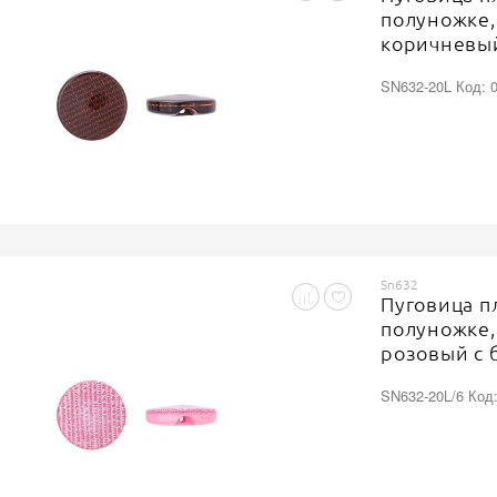
полуножке,
коричневый
SN632-20L Код: 
Sn632
Пуговица п
полуножке,
розовый с 
SN632-20L/6 Код