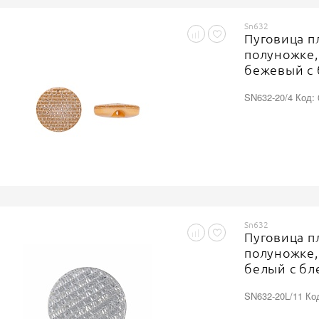
Sn632
Пуговица п
полуножке,
бежевый с 
SN632-20/4 Код:
Sn632
Пуговица п
полуножке,
белый с бл
SN632-20L/11 Ко