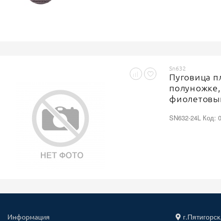
Sn632
Пуговица п
полуножке,
фиолетовый
SN632-24L Код: 
г.Пятигорск
Информация