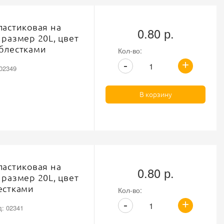
ластиковая на
0.80 р.
 размер 20L, цвет
блестками
Кол-во:
+
-
 02349
В корзину
ластиковая на
0.80 р.
 размер 20L, цвет
естками
Кол-во:
+
-
д: 02341