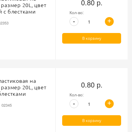
0.80 р.
 размер 20L, цвет
 с блестками
Кол-во:
+
-
02353
В корзину
ластиковая на
0.80 р.
 размер 20L, цвет
блестками
Кол-во:
+
-
: 02345
В корзину