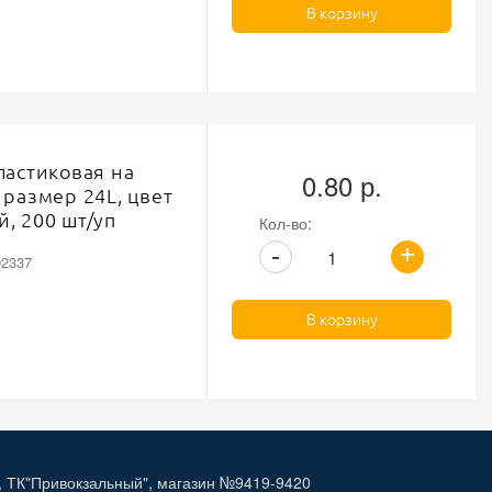
В корзину
ластиковая на
0.80 р.
 размер 24L, цвет
, 200 шт/уп
Кол-во:
+
-
02337
В корзину
, ТК"Привокзальный", магазин №9419-9420