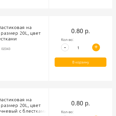
ластиковая на
0.80 р.
 размер 20L, цвет
естками
Кол-во:
+
-
: 02343
В корзину
ластиковая на
0.80 р.
 размер 20L, цвет
чневый с блестками
Кол-во: