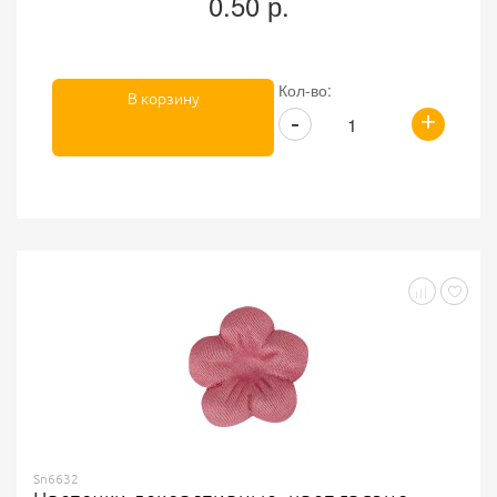
0.50 р.
Кол-во:
В корзину
+
-
Sn6632