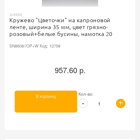
Sn8608
Кружево "Цветочки" на капроновой
ленте, ширина 35 мм, цвет грязно-
розовый+белые бусины, намотка 20
ярдов
SN8608//OP+W Код: 12758
957.60 р.
Кол-во:
В корзину
+
-