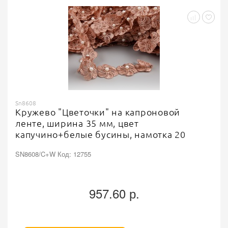
Sn8608
Кружево "Цветочки" на капроновой
ленте, ширина 35 мм, цвет
капучино+белые бусины, намотка 20
ярдов
SN8608/C+W Код: 12755
957.60 р.