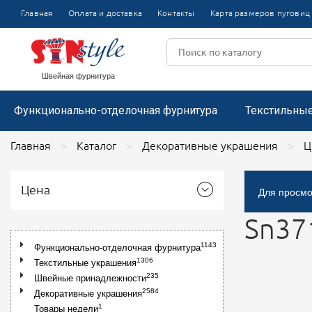
Булавки
Термоаппл
Главная
Оплата и доставка
Контакты
Карта размеров пуговиц
Пряжки
Цветочки пластиковые
Тесьма отделочная вязаная
Аппликаци
Цветочки из капроновой ленты
Лента репсовая
Пистолеты и держатели для этикеток
Пряжки металлические
Цветочки декоративные
Броши со
Пряжки пластиковые
Воротники
Кружево цветочное
Размерники
Пряжки металлические со стразами
Швейная фурнитура
Функционально-отделочная фурнитура
Текстильны
Главная
Каталог
Декоративные украшения
Ц
Цена
Для просмо
Sn37
1143
Функционально-отделочная фурнитура
1306
Текстильные украшения
235
Швейные принадлежности
2584
Декоративные украшения
1
Товары недели