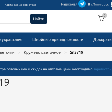
икации текстиль
Наш канал
г.Пятигорск
Карта размеров страз
и пришивные с микробисером
0
 стразами, застежка "булавка"
Найти
е украшения
Швейные принадлежности
Декорати
веточки
Кружево цветочное
Sn3719
тра оптовых цен и скидок на оптовые цены необходимо
зарегистри
19