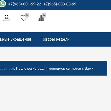
+7(968)-001-99-22
+7(965)-033-88-99
0
0
вные украшения
Товары недели
роваться
. После регистрации менеджер свяжется с Вами