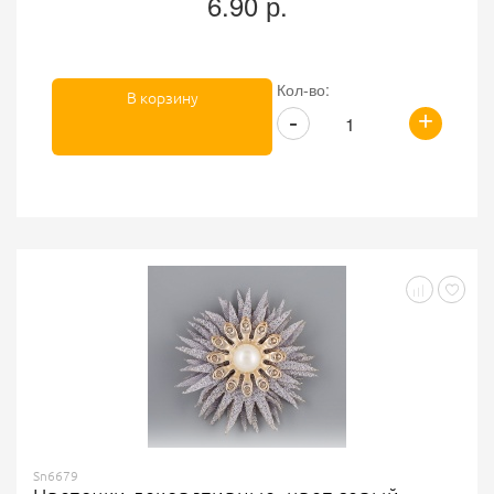
6.90 р.
Кол-во:
В корзину
+
-
Sn6679