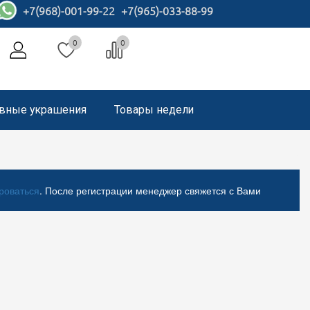
+7(968)-001-99-22
+7(965)-033-88-99
0
0
вные украшения
Товары недели
роваться
. После регистрации менеджер свяжется с Вами