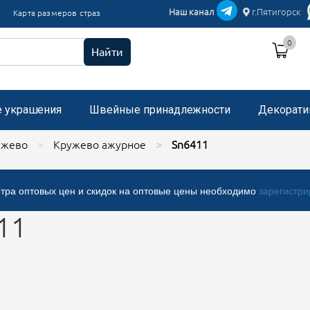
икации текстиль
Наш канал
г.Пятигорск
Карта размеров страз
и пришивные с микробисером
0
 стразами, застежка "булавка"
Найти
е украшения
Швейные принадлежности
Декорати
ужево
Кружево ажурное
Sn6411
тра оптовых цен и скидок на оптовые цены необходимо
зарегистри
11