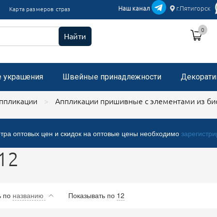
икации текстиль
Наш канал
г.Пятигорск
Карта размеров страз
и пришивные с микробисером
0
 стразами, застежка "булавка"
Найти
е украшения
Швейные принадлежности
Декорати
ппликации
Аппликации пришивные с элементами из бис
тра оптовых цен и скидок на оптовые цены необходимо
зарегистри
12
ь
по
названию
Показывать по
12