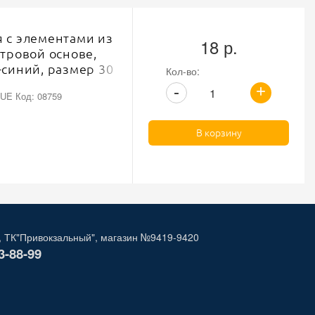
 с элементами из
18 р.
етровой основе,
-синий, размер 30
Кол-во:
+
-
UE Код: 08759
В корзину
, ТК"Привокзальный", магазин №9419-9420
3-88-99