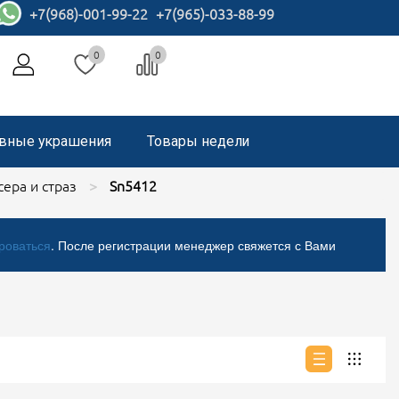
+7(968)-001-99-22
+7(965)-033-88-99
0
0
вные украшения
Товары недели
ера и страз
Sn5412
роваться
. После регистрации менеджер свяжется с Вами