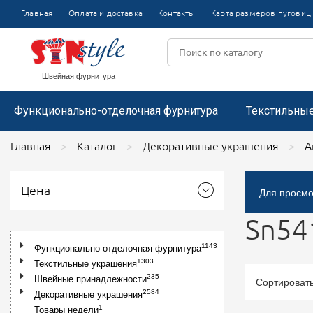
Булавки
Термоаппл
Главная
Оплата и доставка
Контакты
Карта размеров пуговиц
Пряжки
Цветочки пластиковые
Тесьма отделочная вязаная
Аппликаци
Цветочки из капроновой ленты
Лента репсовая
Пистолеты и держатели для этикеток
Пряжки металлические
Цветочки декоративные
Броши со
Пряжки пластиковые
Воротники
Кружево цветочное
Размерники
Пряжки металлические со стразами
Швейная фурнитура
Функционально-отделочная фурнитура
Текстильны
Главная
Каталог
Декоративные украшения
А
Цена
Для просмо
Sn54
1143
Функционально-отделочная фурнитура
1303
Текстильные украшения
235
Швейные принадлежности
Сортироват
2584
Декоративные украшения
1
Товары недели