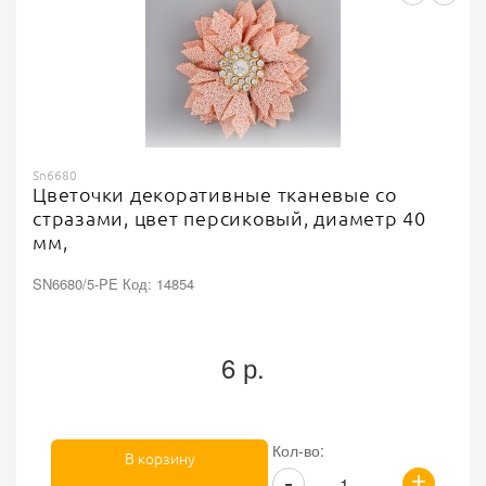
Sn6680
Цветочки декоративные тканевые со
стразами, цвет персиковый, диаметр 40
мм,
SN6680/5-PE Код: 14854
6 р.
Кол-во:
В корзину
+
-