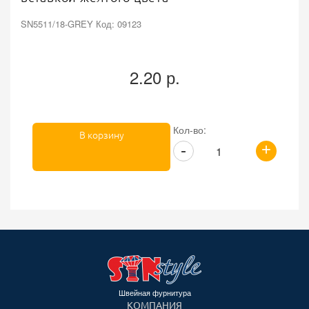
SN5511/18-GREY Код: 09123
2.20 р.
Кол-во:
В корзину
+
-
Швейная фурнитура
КОМПАНИЯ