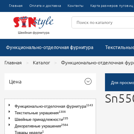
Булавки
Термоаппл
Главная
Оплата и доставка
Контакты
Карта размеров пуговиц
Пряжки
Цветочки пластиковые
Тесьма отделочная вязаная
Аппликаци
Цветочки из капроновой ленты
Лента репсовая
Пистолеты и держатели для этикеток
Пряжки металлические
Цветочки декоративные
Броши со
Пряжки пластиковые
Воротники
Кружево цветочное
Размерники
Пряжки металлические со стразами
Швейная фурнитура
Функционально-отделочная фурнитура
Текстильны
Главная
Каталог
Функционально-отделочная фур
Цена
Для просмо
Sn55
1143
Функционально-отделочная фурнитура
1306
Текстильные украшения
235
Швейные принадлежности
2584
Декоративные украшения
1
Товары недели