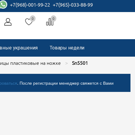
+7(968)-001-99-22
+7(965)-033-88-99
0
0
вные украшения
Товары недели
ицы пластиковые на ножке
Sn5501
роваться
. После регистрации менеджер свяжется с Вами