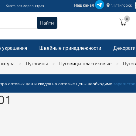
икации текстиль
Наш канал
г.Пятигорск
Карта размеров страз
и пришивные с микробисером
0
 стразами, застежка "булавка"
Найти
е украшения
Швейные принадлежности
Декорати
нитура
Пуговицы
Пуговицы пластиковые
Пугов
тра оптовых цен и скидок на оптовые цены необходимо
зарегистри
01