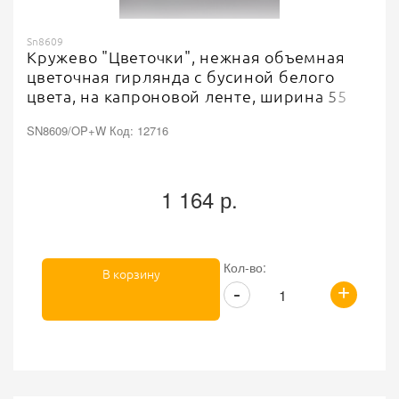
Sn8609
Кружево "Цветочки", нежная объемная
цветочная гирлянда с бусиной белого
цвета, на капроновой ленте, ширина 55
мм, цвет старо-розовый, намотка 20
SN8609/OP+W Код: 12716
ярдов
1 164 р.
Кол-во:
В корзину
+
-