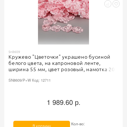
Sn8609
Кружево "Цветочки" украшено бусиной
белого цвета, на капроновой ленте,
ширина 55 мм, цвет розовый, намотка 20
ярдов
SN8609/P+W Код: 12711
1 989.60 р.
Кол-во:
В корзину