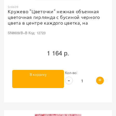
Sn8609
Кружево "Цветочки" нежная объемная
цветочная гирлянда с бусиной черного
цвета в центре каждого цветка, на
капроновой ленте, ширина 55 мм, цвет
SN8609/B+B Код: 12723
черный, намотка 20 ярдов
1 164 р.
Кол-во:
В корзину
+
-