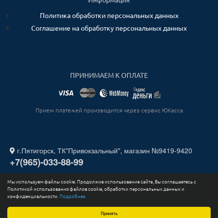
Информация
Политика обработки персональных данных
Соглашение на обработку персональных данных
ПРИНИМАЕМ К ОПЛАТЕ
Прием платежей производится через сервис ЮКасса
г.Пятигорск, ТК"Привокзальный", магазин №9419-9420
+7(965)-033-88-99
Мы используем файлы cookie. Продолжив использование сайта, Вы соглашаетесь с
2026. Все права защищены. ИП СТАДНИЧЕНКО ИГОРЬ
Политикой использования файлов cookie, обработки персональных данных и
ЮРЬЕВИЧ ИНН 263211730164.
конфиденциальности.
Подробнее
Принять