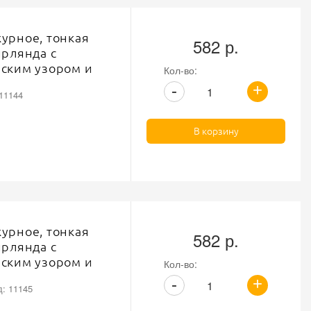
урное, тонкая
582 р.
ирлянда с
ским узором и
Кол-во:
ем, ширина 75 мм,
+
-
11144
-синий, намотка 15
В корзину
урное, тонкая
582 р.
ирлянда с
ским узором и
Кол-во:
м, ширина 75 мм,
+
-
: 11145
но-белый, намотка