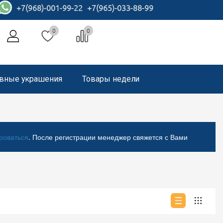
+7(968)-001-99-22
+7(965)-033-88-99
0
0
вные украшения
Товары недели
роваться
. После регистрации менеджер свяжется с Вами