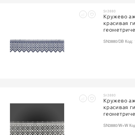
Sn3880
Кружево аж
красивая г
геометриче
резным кра
SN3880/DB Код: 
цвет темно
ярдов
Sn3880
Кружево аж
красивая г
геометриче
резнымкрае
SN3880/W+W Код
цвет кипен
15 ярдов