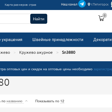
икации текстиль
Наш канал
г.Пятигорск
Карта размеров страз
и пришивные с микробисером
0
 стразами, застежка "булавка"
Найти
е украшения
Швейные принадлежности
Декорати
ужево
Кружево ажурное
Sn3880
тра оптовых цен и скидок на оптовые цены необходимо
зарегистри
80
ь
по
названию
Показывать по
12