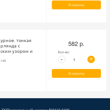
В корзину
урное. тонкая
582 р.
ирлянда с
ским узором и
Кол-во:
ем, ширина 83 мм
+
-
1146
й, намотка 15
В корзину
, ТК"Привокзальный", магазин №9419-9420