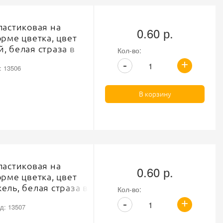
ластиковая на
0.60 р.
орме цветка, цвет
, белая страза в
Кол-во:
змер 18L
+
-
: 13506
В корзину
ластиковая на
0.60 р.
орме цветка, цвет
ель, белая страза в
Кол-во:
змер 18L
+
-
д: 13507