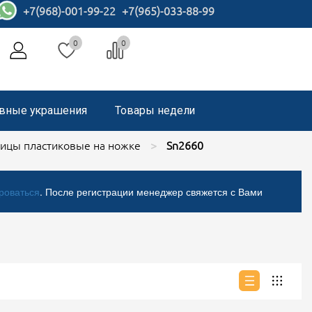
+7(968)-001-99-22
+7(965)-033-88-99
0
0
вные украшения
Товары недели
ицы пластиковые на ножке
Sn2660
роваться
. После регистрации менеджер свяжется с Вами