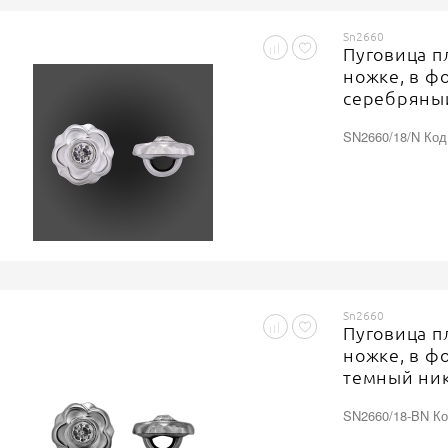
Sn2660
Пуговица п
ножке, в ф
серебряный
центре, ра
SN2660/18/N Код
Sn2660
Пуговица п
ножке, в ф
темный ник
центре, ра
SN2660/18-BN Ко