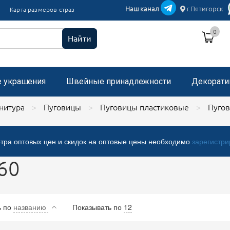
икации текстиль
Наш канал
г.Пятигорск
Карта размеров страз
и пришивные с микробисером
0
 стразами, застежка "булавка"
Найти
е украшения
Швейные принадлежности
Декорати
нитура
Пуговицы
Пуговицы пластиковые
Пугов
тра оптовых цен и скидок на оптовые цены необходимо
зарегистри
60
ь
по
названию
Показывать по
12