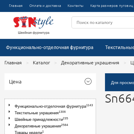
Булавки
Термоаппл
Главная
Оплата и доставка
Контакты
Карта размеров пуговиц
Пряжки
Цветочки пластиковые
Тесьма отделочная вязаная
Аппликаци
Цветочки из капроновой ленты
Лента репсовая
Пистолеты и держатели для этикеток
Пряжки металлические
Цветочки декоративные
Броши со
Пряжки пластиковые
Воротники
Кружево цветочное
Размерники
Пряжки металлические со стразами
Швейная фурнитура
Функционально-отделочная фурнитура
Текстильны
Главная
Каталог
Декоративные украшения
Ц
Цена
Для просмо
Sn66
1143
Функционально-отделочная фурнитура
1306
Текстильные украшения
235
Швейные принадлежности
2584
Декоративные украшения
1
Товары недели