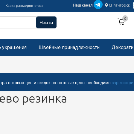
икации текстиль
Наш канал
г.Пятигорск
Карта размеров страз
и пришивные с микробисером
0
 стразами, застежка "булавка"
Найти
е украшения
Швейные принадлежности
Декорати
тра оптовых цен и скидок на оптовые цены необходимо
зарегистри
ево резинка