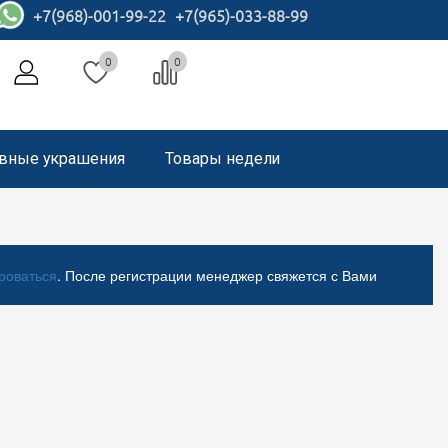
+7(968)-001-99-22
+7(965)-033-88-99
0
0
вные украшения
Товары недели
роваться
. После регистрации менеджер свяжется с Вами